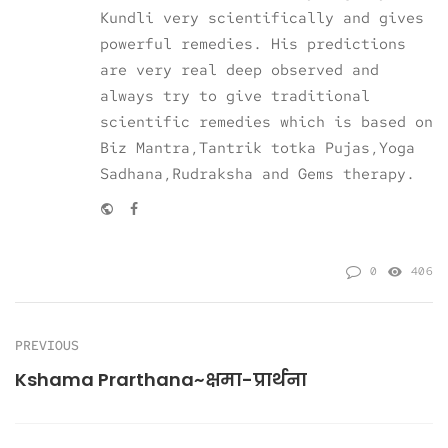
Kundli very scientifically and gives
powerful remedies. His predictions
are very real deep observed and
always try to give traditional
scientific remedies which is based on
Biz Mantra,Tantrik totka Pujas,Yoga
Sadhana,Rudraksha and Gems therapy.
Website
Facebook
0
406
PREVIOUS
Kshama Prarthana~क्षमा-प्रार्थना