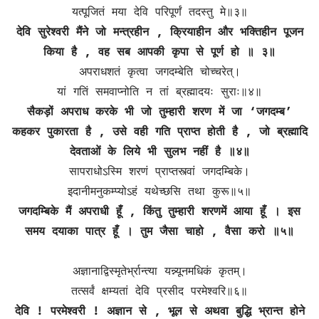
यत्पूजितं मया देवि परिपूर्णं तदस्तु मे॥३॥
देवि सुरेश्वरी मैंने जो मन्त्रहीन , क्रियाहीन और भक्तिहीन पूजन
किया है , वह सब आपकी कृपा से पूर्ण हो ॥ ३॥
अपराधशतं कृत्वा जगदम्बेति चोच्चरेत्।
यां गतिं समवाप्नोति न तां ब्रह्मादयः सुराः॥४॥
सैकड़ों अपराध करके भी जो तुम्हारी शरण में जा ‘जगदम्ब’
कहकर पुकारता है , उसे वही गति प्राप्त होती है , जो ब्रह्मादि
देवताओं के लिये भी सुलभ नहीं है ॥४॥
सापराधोऽस्मि शरणं प्राप्तस्त्वां जगदम्बिके।
इदानीमनुकम्प्योऽहं यथेच्छसि तथा कुरू॥५॥
जगदम्बिके मैं अपराधी हूँ , किंतु तुम्हारी शरणमें आया हूँ । इस
समय दयाका पात्र हूँ । तुम जैसा चाहो , वैसा करो ॥५॥
अज्ञानाद्विस्मृतेर्भ्रान्त्या यन्न्यूनमधिकं कृतम्।
तत्सर्वं क्षम्यतां देवि प्रसीद परमेश्वरि॥६॥
देवि ! परमेश्वरी ! अज्ञान से , भूल से अथवा बुद्धि भ्रान्त होने