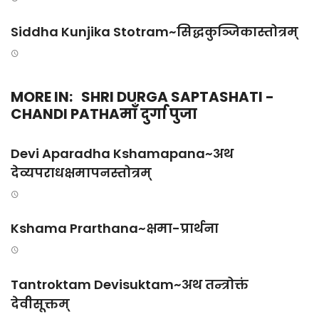
Siddha Kunjika Stotram~सिद्धकुञ्जिकास्तोत्रम्
MORE IN:
SHRI DURGA SAPTASHATI -
CHANDI PATHAमाँ दुर्गा पुजा
Devi Aparadha Kshamapana~अथ
देव्यपराधक्षमापनस्तोत्रम्
Kshama Prarthana~क्षमा-प्रार्थना
Tantroktam Devisuktam~अथ तन्त्रोक्तं
देवीसूक्तम्