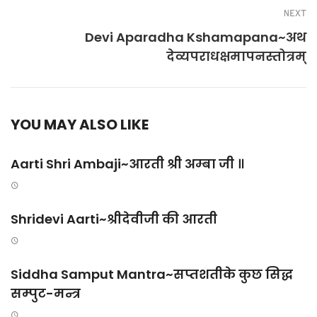
NEXT
Devi Aparadha Kshamapana~अथ
देव्यपराधक्षमापनस्तोत्रम्
YOU MAY ALSO LIKE
Aarti Shri Ambaji~आरती श्री अम्बा जी ॥
Shridevi Aarti~श्रीदेवीजी की आरती
Siddha Samput Mantra~सप्तशतीके कुछ सिद्ध
सम्पुट-मन्त्र