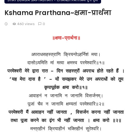
SHRI DURGA SAPTASHATI - CHANDI PATHAमाँ दुर्गा पुजा
Kshama Prarthana~क्षमा-प्रार्थना
460 views
0
॥क्षमा-प्रार्थना॥
अपराधसहस्त्राणि क्रियन्तेऽहर्निशं मया।
दासोऽयमिति मां मत्वा क्षमस्व परमेश्वारि॥१॥
परमेश्वरी मेरे द्वारा रात – दिन सहस्त्रों अपराध होते रहते हैं ।
‘यह मेरा दास है ’ – यों समझकर मेरे उन अपराधों को तुम
कृपापूर्वक क्षमा करो॥१॥
आवाहनं न जानामि न जानामि विसर्जनम्।
पूजां चैव न जानामि क्षम्यतां परमेश्वारि॥२॥
परमेश्वरी मैं आवाहन नहीं जानता , विसर्जन करना नहीं जानता
तथा पूजा करने का ढ़ंग भी नहीं जानता । क्षमा करो ॥२॥
मन्त्रहीनं क्रियाहीनं भक्तिहीनं सुरेश्वरि।